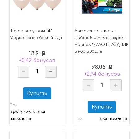
Шар с рисунком 14"
Латексные шары -
Медвежонок белый 2цв
набор 5 шт монохром,
марвел ЧУДО ПРАЗДНИК
в кор.500шт
13.9
+0,42 бонусов
98.05
+2,94 бонусов
Купить
Пол
Купить
для девочек, для
мальчиков
Пол
для мальчиков