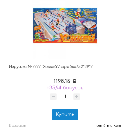
Игрушка №7777 "Хоккей"/коробка/52*29*7
1198.15
+35,94 бонусов
Купить
Возраст
от 6-ти лет