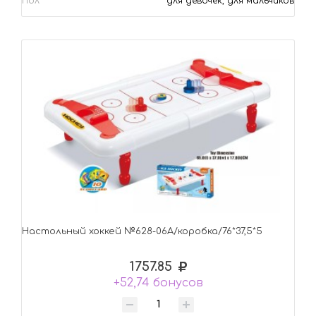
Пол
для девочек, для мальчиков
Настольный хоккей №628-06A/коробка/76*37,5*5
1757.85
+52,74 бонусов