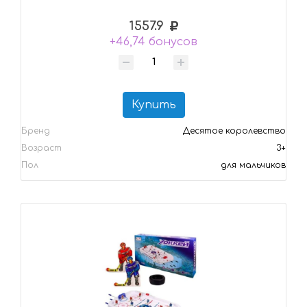
1557.9
+46,74 бонусов
Купить
Бренд
Десятое королевство
Возраст
3+
Пол
для мальчиков