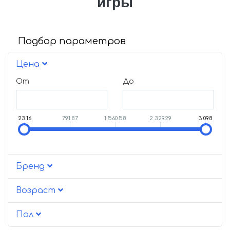
игры
Подбор параметров
Цена
От
До
23.16
791.87
1 560.58
2 329.29
3 098
Бренд
Возраст
Пол