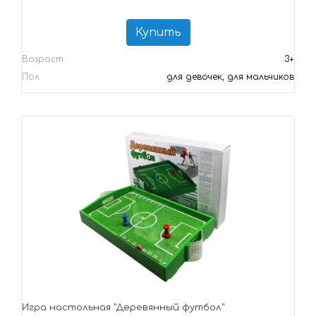
Купить
Возраст
3+
Пол
для девочек, для мальчиков
Игра настольная "Деревянный футбол"