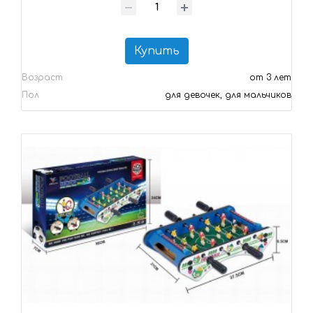
Купить
Возраст
от 3 лет
Пол
для девочек, для мальчиков