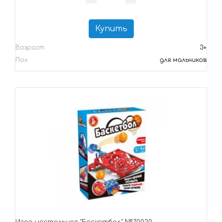
Купить
Возраст
3+
Пол
для мальчиков
Игра настольная "Баскетбол" №70020