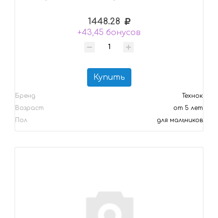
1448.28
+43,45 бонусов
Купить
Бренд
Технок
Возраст
от 5 лет
Пол
для мальчиков