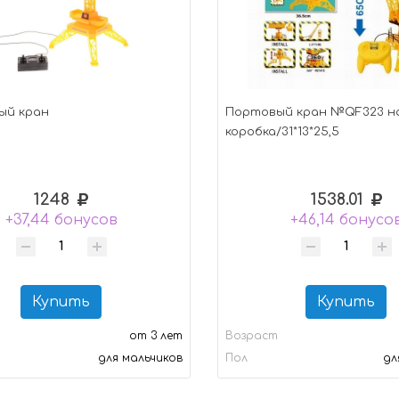
ый кран
Портовый кран №QF323 на
коробка/31*13*25,5
1248
1538.01
+37,44 бонусов
+46,14 бонусо
Купить
Купить
от 3 лет
Возраст
для мальчиков
Пол
дл