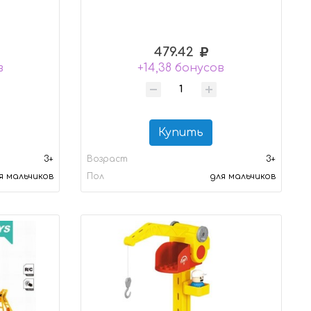
479.42
в
+14,38 бонусов
Купить
3+
Возраст
3+
я мальчиков
Пол
для мальчиков