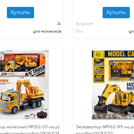
Купить
Купить
3+
Возраст
для мальчиков
Пол
дл
ор колесный №352-311 на р/
Экскаватор №955-199 на р
улятором/коробка/29*10,5*14
коробка/35*9,5*23