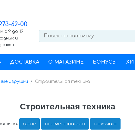
 273-62-00
 с 9 до 19
ходных и
дников
Ь
ДОСТАВКА
О МАГАЗИНЕ
БОНУСЫ
ХИ
мые игрушки
Строительная техника
Строительная техника
цене
наименованию
наличию
ать по: