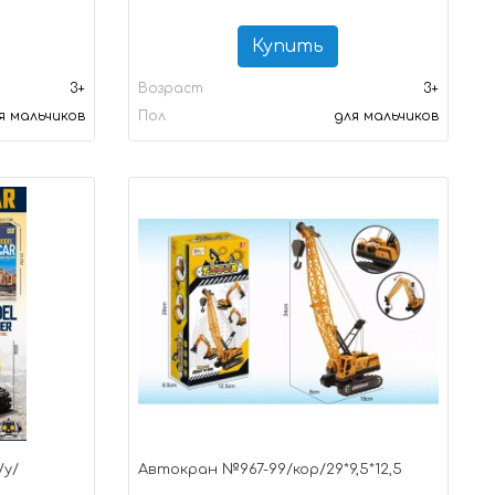
Купить
3+
Возраст
3+
я мальчиков
Пол
для мальчиков
/у/
Автокран №967-99/кор/29*9,5*12,5