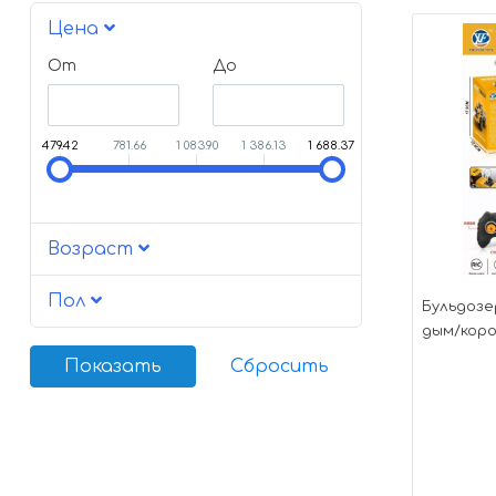
Цена
От
До
479.42
781.66
1 083.90
1 386.13
1 688.37
Возраст
Пол
Бульдозе
дым/короб