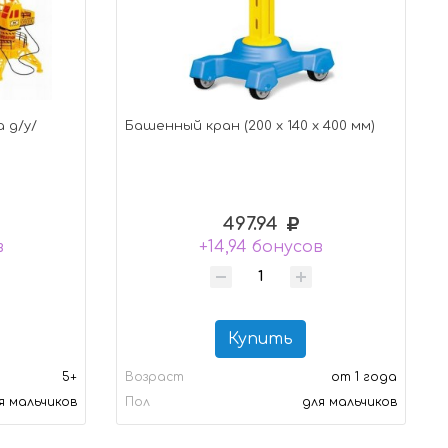
 д/у/
Башенный кран (200 х 140 х 400 мм)
497.94
в
+14,94 бонусов
Купить
5+
Возраст
от 1 года
я мальчиков
Пол
для мальчиков