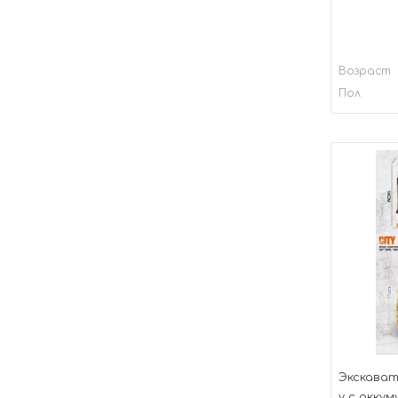
Возраст
Пол
Экскават
у с аккум