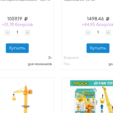
1059.19
1498.46
+31,78 бонусов
+44,95 бонусо
Купить
Купить
3+
Возраст
для мальчиков
Пол
дл