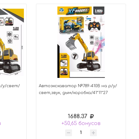
р/у/свет/
Автоэкскаватор №789-410B на р/у/
свет,звук, дым/коробка/41*11*27
1688.37
в
+50,65 бонусов