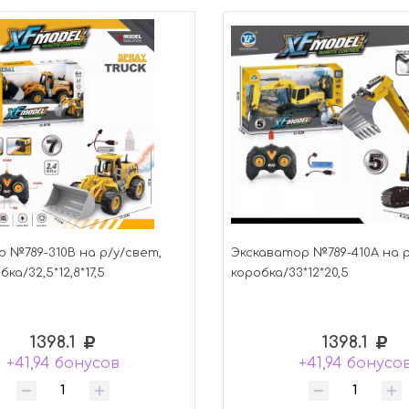
р №789-310B на р/у/свет,
Экскаватор №789-410A на 
ка/32,5*12,8*17,5
коробка/33*12*20,5
1398.1
1398.1
+41,94 бонусов
+41,94 бонусо