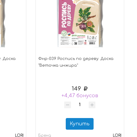
. Доска
Фнр-039 Роспись по дереву. Доска
"Веточка инжира"
149
в
+4,47 бонусов
Купить
LORI
Бренд
LORI