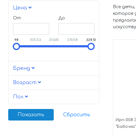
Все дети,
Цена
которое 
От
До
предлага
искусству
98
155.53
213.05
270.58
328.10
Бренд
Возраст
Пол
Ирп-008 
"Бабочка"