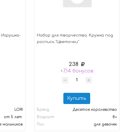
.Игрушка-
Набор для творчества. Кружка под
роспись "Цветочки"
238
в
+7,14 бонусов
Купить
LORI
Бренд
Десятое королевство
от 5 лет.
Возраст
8+
ля мальчиков
Пол
для девочек