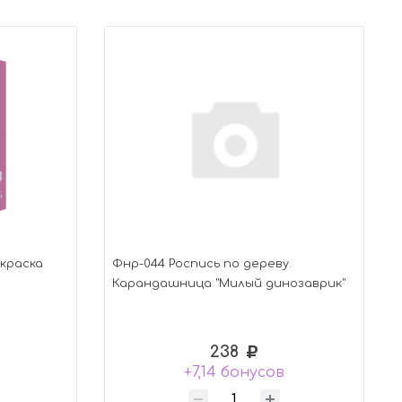
скраска
Фнр-044 Роспись по дереву.
Карандашница "Милый динозаврик"
238
+7,14 бонусов