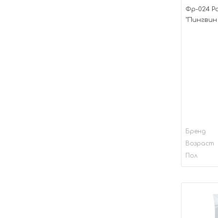
Фр-024 Р
"Пингвин 
Бренд
Возраст
Пол