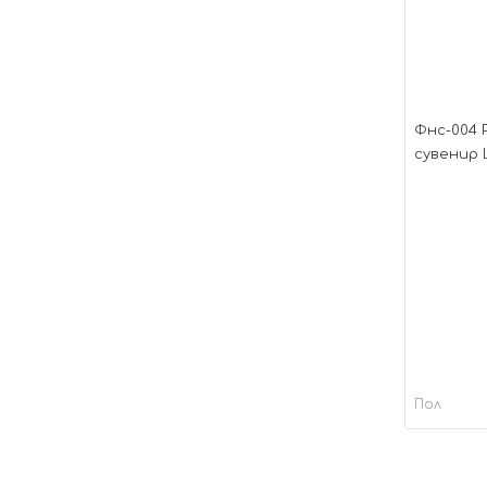
Фнс-004 
сувенир 
Пол