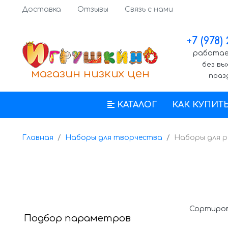
Доставка
Отзывы
Связь с нами
+7 (978)
работаем
без вы
магазин низких цен
праз
КАТАЛОГ
КАК КУПИТ
Главная
Наборы для творчества
Наборы для р
Сортиров
Подбор параметров