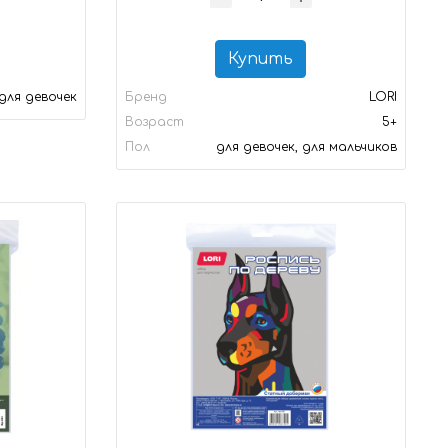
Купить
для девочек
Бренд
LORI
Возраст
5+
Пол
для девочек, для мальчиков