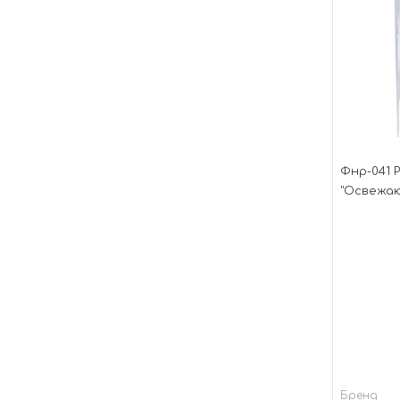
Фнр-041 
"Освежа
Бренд