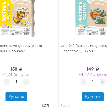
Роспись по дереву. Доска
Фнр-040 Роспись по дереву
ющий напиток"
"Согревающий чай"
158
149
+4,74 бонусов
+4,47 бонусо
Купить
Купить
LORI
Бренд