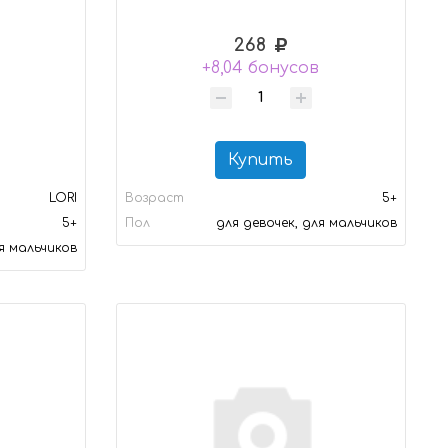
268
+8,04 бонусов
Купить
LORI
Возраст
5+
5+
Пол
для девочек, для мальчиков
ля мальчиков