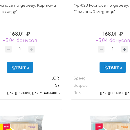
оспись по дереву. Картина
Фр-023 Роспись по дереву
на льду"
"Полярный медведь"
168.01
168.01
+5,04 бонусов
+5,04 бонусов
Купить
Купить
LORI
Бренд
5+
Возраст
для девочек, для мальчиков
Пол
для девочек, д