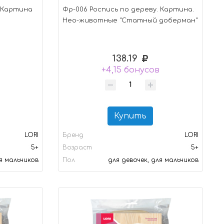
. Картина
Фр-006 Роспись по дереву. Картина.
Нео-животные "Статный доберман"
138.19
+4,15 бонусов
Купить
LORI
Бренд
LORI
5+
Возраст
5+
ля мальчиков
Пол
для девочек, для мальчиков