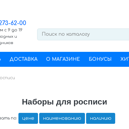
 273-62-00
 с 9 до 19
ходных и
дников
Ь
ДОСТАВКА
О МАГАЗИНЕ
БОНУСЫ
ХИ
осписи
Наборы для росписи
цене
наименованию
наличию
ать по: