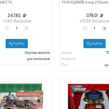
ВМЕСТЕ
ТЕХНОДРАЙВ в кор.2*54шт
247.82
378.01
+7,43 бонусов
+11,34 бонусо
Купить
Купить
Играем вместе
Бренд
Т
для мальчиков
Возраст
Пол
дл