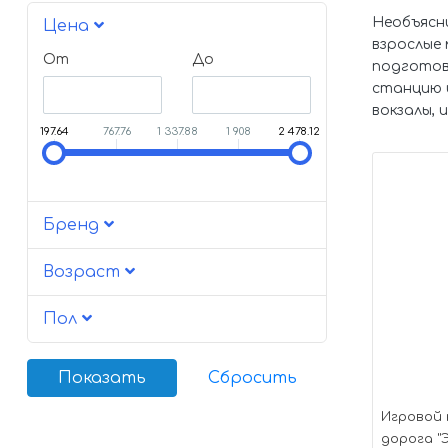
Необъясни
Цена
взрослые 
От
До
подготов
станцию 
вокзалы, 
197.64
767.76
1 337.88
1 908
2 478.12
Бренд
Возраст
Пол
Игровой 
дорога "