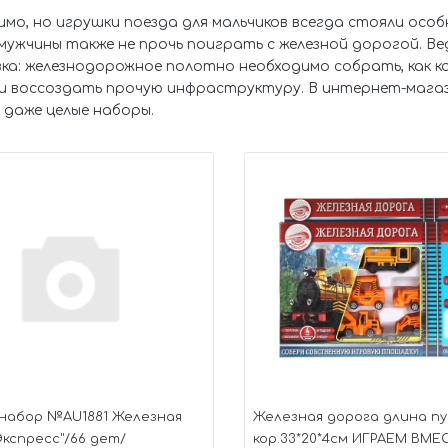
мо, но игрушки поезда для мальчиков всегда стояли особ
мужчины также не прочь поиграть с железной дорогой. Ведь
ка: железнодорожное полотно необходимо собрать, как 
и воссоздать прочую инфраструктуру. В интернет-магази
и даже целые наборы.
набор №AU1881 Железная
Железная дорога длина пу
Экспресс"/66 дет/
кор.33*20*4см ИГРАЕМ ВМЕ