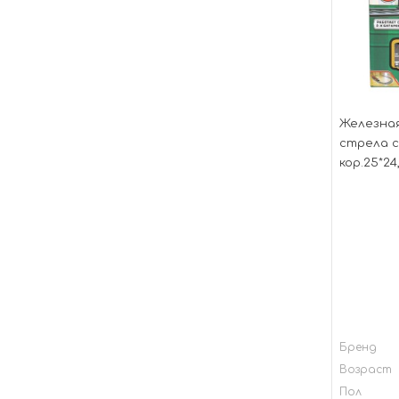
Железная
стрела с
кор.25*2
кор.2*48
Бренд
Возраст
Пол