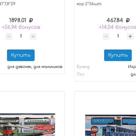
1*7,8*29
кор.2*36шт
1898.01
467.84
+56,94 бонусов
+14,04 бонусо
Купить
Купить
для девочек, для мальчиков
Бренд
Игр
Пол
дл