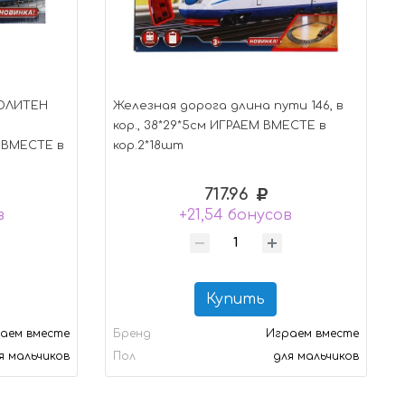
ОЛИТЕН
Железная дорога длина пути 146, в
кор., 38*29*5см ИГРАЕМ ВМЕСТЕ в
М ВМЕСТЕ в
кор.2*18шт
717.96
в
+21,54 бонусов
Купить
аем вместе
Бренд
Играем вместе
я мальчиков
Пол
для мальчиков