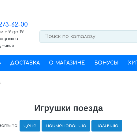
 273-62-00
 с 9 до 19
ходных и
дников
Ь
ДОСТАВКА
О МАГАЗИНЕ
БОНУСЫ
ХИ
а
Игрушки поезда
цене
наименованию
наличию
ать по: