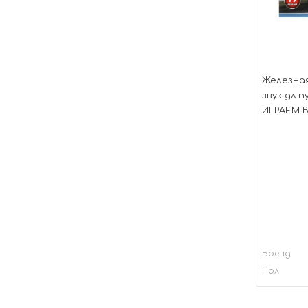
Железная
звук дл.п
ИГРАЕМ В
Бренд
Пол