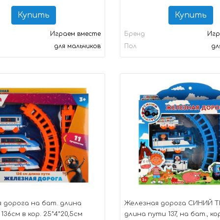
Купить
Купить
Играем вместе
Бренд
Игр
для мальчиков
Пол
дл
 дорога на бат. длина
Железная дорога СИНИЙ Т
36см в кор. 25*4*20,5см
длина пути 137, на бат., ко