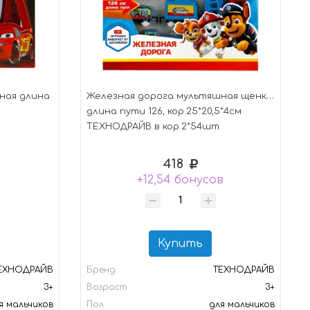
ная длина
Железная дорога мультяшная щенки,
длина пути 126, кор.25*20,5*4см
ТЕХНОДРАЙВ в кор.2*54шт
418
+12,54 бонусов
Купить
ЕХНОДРАЙВ
Бренд
ТЕХНОДРАЙВ
3+
Возраст
3+
я мальчиков
Пол
для мальчиков