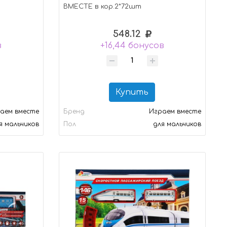
ВМЕСТЕ в кор.2*72шт
548.12
в
+16,44 бонусов
Купить
аем вместе
Бренд
Играем вместе
я мальчиков
Пол
для мальчиков