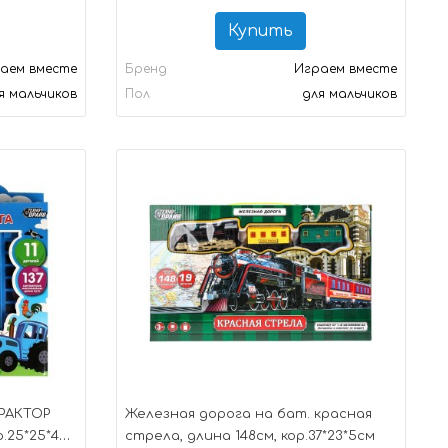
Купить
аем вместе
Бренд
Играем вместе
я мальчиков
Пол
для мальчиков
РАКТОР
Железная дорога на бат. красная
р.25*25*4см
стрела, длина 148см, кор.37*23*5см