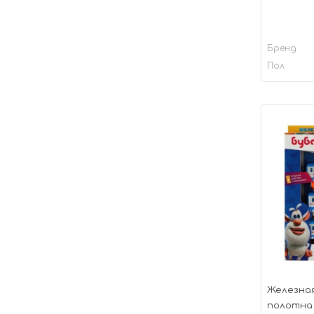
Бренд
Пол
Железная
полотна 1