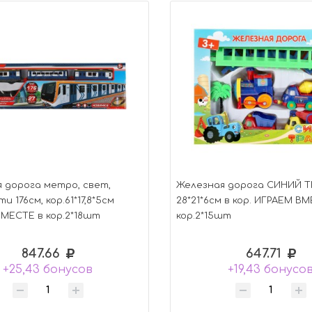
 дорога метро, свет,
Железная дорога СИНИЙ Т
и 176см, кор.61*17,8*5см
28*21*6см в кор. ИГРАЕМ В
МЕСТЕ в кор.2*18шт
кор.2*15шт
847.66
647.71
+25,43 бонусов
+19,43 бонусо