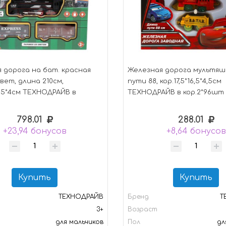
 дорога на бат. красная
Железная дорога мультяш
вет, длина 210см,
пути 88, кор.17,5*16,5*4,5см
4,5*4см ТЕХНОДРАЙВ в
ТЕХНОДРАЙВ в кор.2*96шт
шт
798.01
288.01
+23,94 бонусов
+8,64 бонусов
Купить
Купить
ТЕХНОДРАЙВ
Бренд
Т
3+
Возраст
для мальчиков
Пол
дл