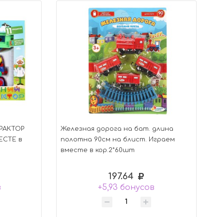
РАКТОР
Железная дорога на бат. длина
МЕСТЕ в
полотна 90см на блист. Играем
вместе в кор.2*60шт
197.64
в
+5,93 бонусов