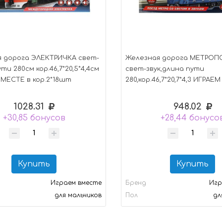
 дорога ЭЛЕКТРИЧКА свет-
Железная дорога МЕТРОП
ути 280см кор.46,7*20,5*4,4см
свет-звук,длина пути
МЕСТЕ в кор.2*18шт
280,кор.46,7*20,7*4,3 ИГРАЕ
кор.2*24шт
1028.31
948.02
+30,85 бонусов
+28,44 бонусо
Купить
Купить
Играем вместе
Бренд
Игр
для мальчиков
Пол
дл