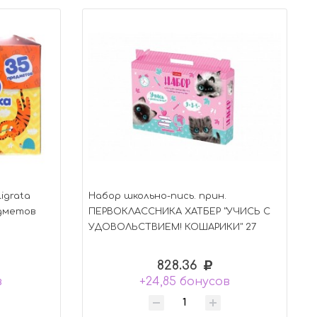
igrata
Набор школьно-пись. прин.
едметов
ПЕРВОКЛАССНИКА ХАТБЕР "УЧИСЬ С
УДОВОЛЬСТВИЕМ! КОШАРИКИ" 27
предм. (074666)
828.36
в
+24,85 бонусов