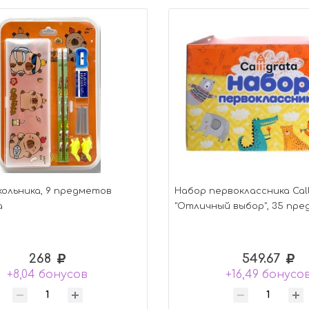
ольника, 9 предметов
Набор первоклассника Call
а
"Отличный выбор", 35 пр
268
549.67
+8,04 бонусов
+16,49 бонусо