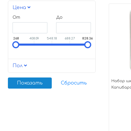
Цена
От
До
268
408.09
548.18
688.27
828.36
Пол
Набор шк
Капибар