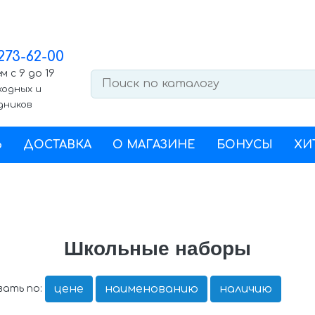
 273-62-00
 с 9 до 19
ходных и
дников
Ь
ДОСТАВКА
О МАГАЗИНЕ
БОНУСЫ
ХИ
Школьные наборы
цене
наименованию
наличию
ать по: