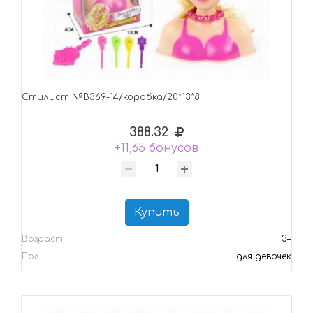
Стилист №B369-14/коробка/20*13*8
388.32
+11,65 бонусов
Купить
Возраст
3+
Пол
для девочек