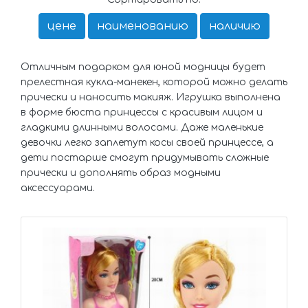
цене
наименованию
наличию
Отличным подарком для юной модницы будет
прелестная кукла-манекен, которой можно делать
прически и наносить макияж. Игрушка выполнена
в форме бюста принцессы с красивым лицом и
гладкими длинными волосами. Даже маленькие
девочки легко заплетут косы своей принцессе, а
дети постарше смогут придумывать сложные
прически и дополнять образ модными
аксессуарами.