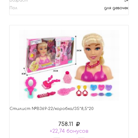
Возраст
3+
Пол
для девочек
Стилист №B369-22/коробка/35*8,5*20
758.11
+22,74 бонусов