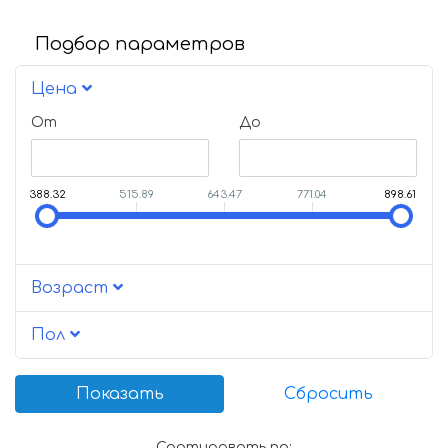
Подбор параметров
Цена
От
До
388.32
515.89
643.47
771.04
898.61
Возраст
Пол
Сортировать по: