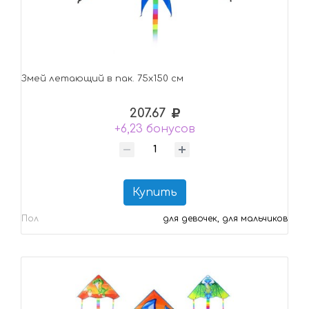
Змей летающий в пак. 75х150 см
207.67
+6,23 бонусов
Купить
Пол
для девочек, для мальчиков