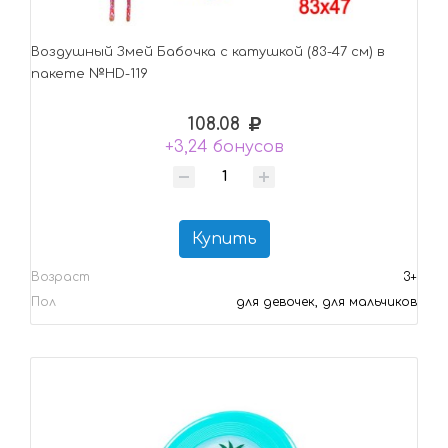
Воздушный Змей Бабочка с катушкой (83-47 см) в
пакете №HD-119
108.08
+3,24 бонусов
Купить
Возраст
3+
Пол
для девочек, для мальчиков