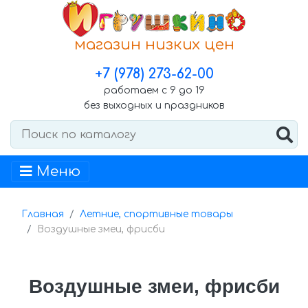
магазин низких цен
+7 (978) 273-62-00
работаем с 9 до 19
без выходных и праздников
Меню
Главная
Летние, спортивные товары
Воздушные змеи, фрисби
Воздушные змеи, фрисби