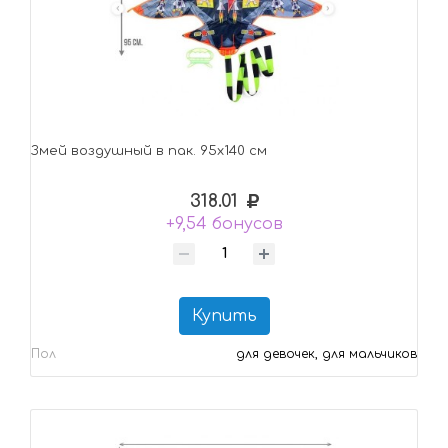
Змей воздушный в пак. 95х140 см
318.01
+9,54 бонусов
Купить
Пол
для девочек, для мальчиков