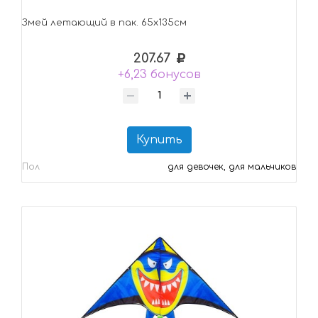
Змей летающий в пак. 65х135см
207.67
+6,23 бонусов
Купить
Пол
для девочек, для мальчиков