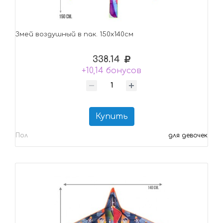
Змей воздушный в пак. 150х140см
338.14
+10,14 бонусов
Купить
Пол
для девочек