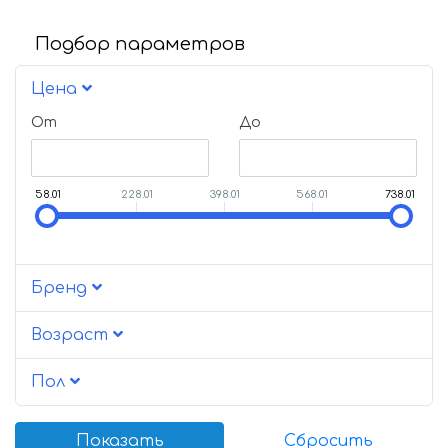
Подбор параметров
Цена
От
До
58.01
228.01
398.01
568.01
738.01
Бренд
Возраст
Пол