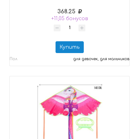
368.25
+11,05 бонусов
Купить
Пол
для девочек, для мальчиков