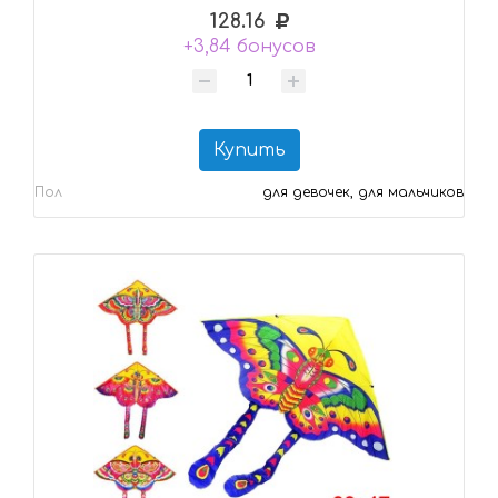
128.16
+3,84 бонусов
Купить
Пол
для девочек, для мальчиков