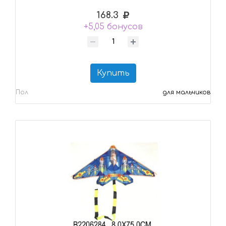
168.3
+5,05 бонусов
Купить
Пол
для мальчиков