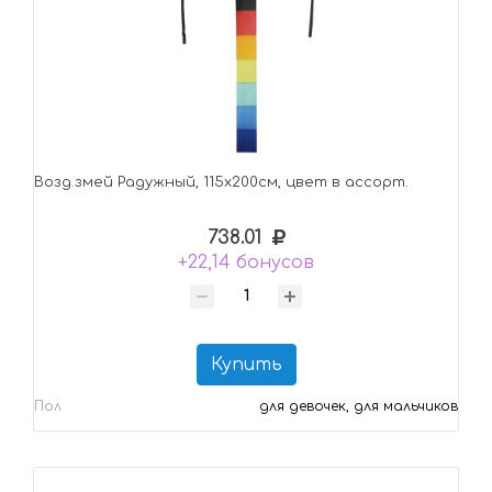
Возд.змей Радужный, 115х200см, цвет в ассорт.
738.01
+22,14 бонусов
Купить
Пол
для девочек, для мальчиков