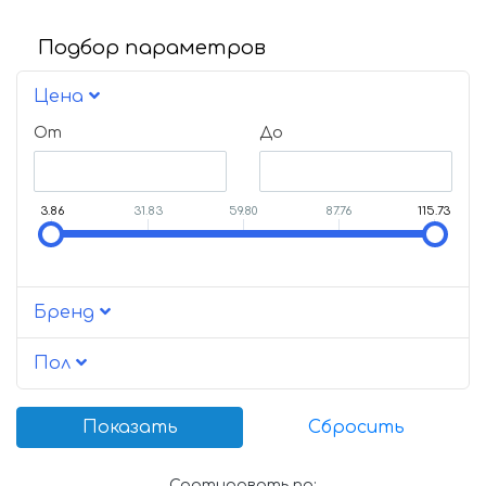
Подбор параметров
Цена
От
До
3.86
31.83
59.80
87.76
115.73
Бренд
Пол
Сортировать по: