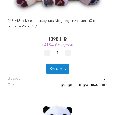
1461/48ск Мягкая игрушка Медведь плюшевый в
шарфе -2цв.(60/1)
1398.1
+41,94 бонусов
Купить
Возраст
3+
Пол
для девочек, для мальчиков