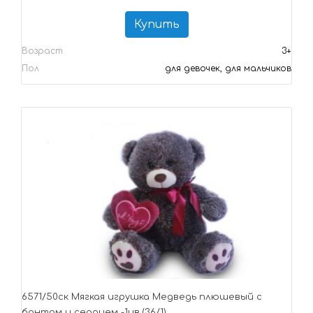
Купить
Возраст
3+
Пол
для девочек, для мальчиков
6571/50ск Мягкая игрушка Медведь плюшевый с
бантом и сердцем -1цв.(36/1)