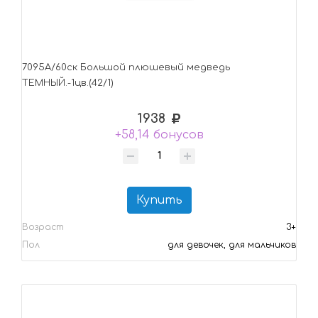
7095А/60ск Большой плюшевый медведь
ТЕМНЫЙ.-1цв.(42/1)
1938
+58,14 бонусов
Купить
Возраст
3+
Пол
для девочек, для мальчиков