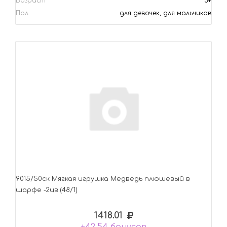
Возраст
3+
Пол
для девочек, для мальчиков
9015/50ск Mягкая игрушка Медведь плюшевый в
шарфе -2цв.(48/1)
1418.01