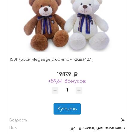
15011/55ск Медведь с бантом -2цв.(42/1)
1987.9
+59,64 бонусов
Купить
Возраст
3+
Пол
для девочек, для мальчиков