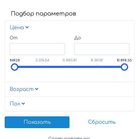
Подбор параметров
Цена
От
До
869.28
3 376.54
5 883.81
8 391.07
10 898.33
Возраст
Пол
Сортировать по: