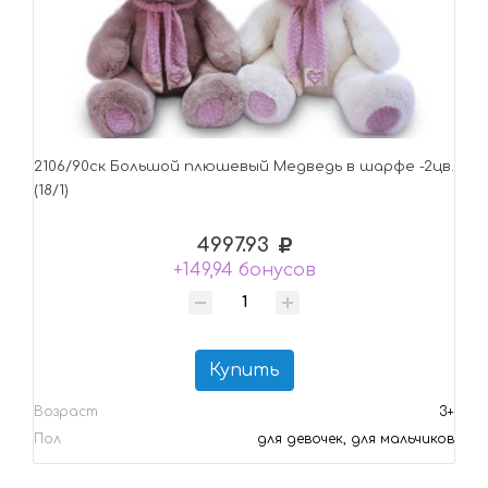
2106/90ск Большой плюшевый Медведь в шарфе -2цв.
(18/1)
4997.93
+149,94 бонусов
Купить
Возраст
3+
Пол
для девочек, для мальчиков