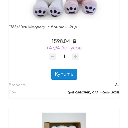
1788/60ск Медведь с бантом -2цв.
1598.04
+47,94 бонусов
Купить
Возраст
3+
Пол
для девочек, для мальчиков