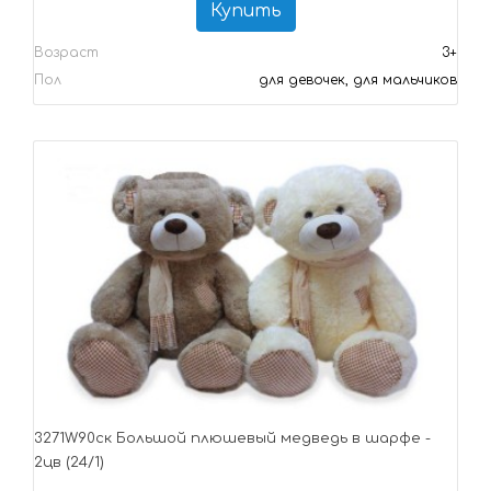
Купить
Возраст
3+
Пол
для девочек, для мальчиков
3271W90ск Большой плюшевый медведь в шарфе -
2цв (24/1)