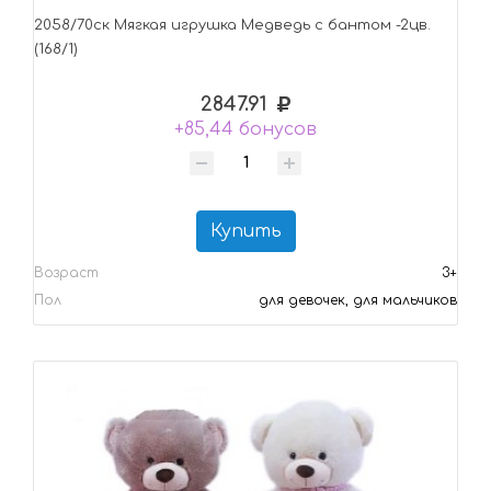
2058/70ск Mягкая игрушка Медведь с бантом -2цв.
(168/1)
2847.91
+85,44 бонусов
Купить
Возраст
3+
Пол
для девочек, для мальчиков