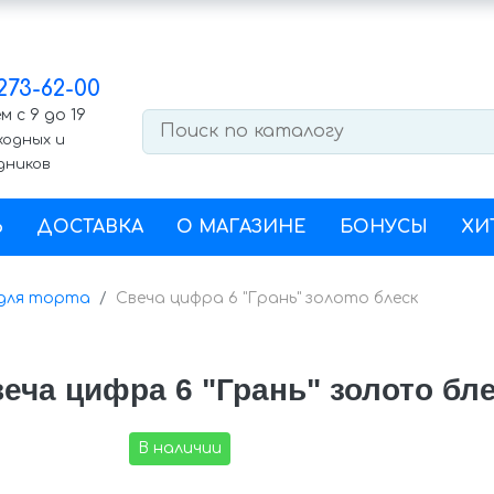
 273-62-00
 с 9 до 19
ходных и
дников
Ь
ДОСТАВКА
О МАГАЗИНЕ
БОНУСЫ
ХИ
 для торта
Свеча цифра 6 "Грань" золото блеск
еча цифра 6 "Грань" золото бл
В наличии