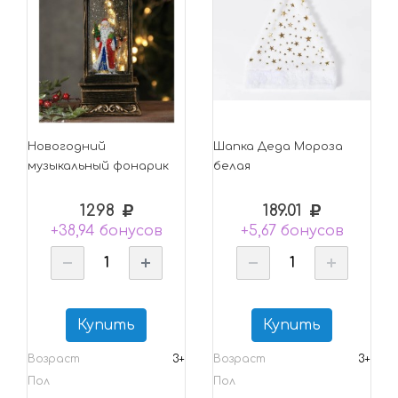
Новогодний
Шапка Деда Мороза
музыкальный фонарик
белая
1298
189.01
+38,94 бонусов
+5,67 бонусов
Купить
Купить
Возраст
3+
Возраст
3+
Пол
Пол