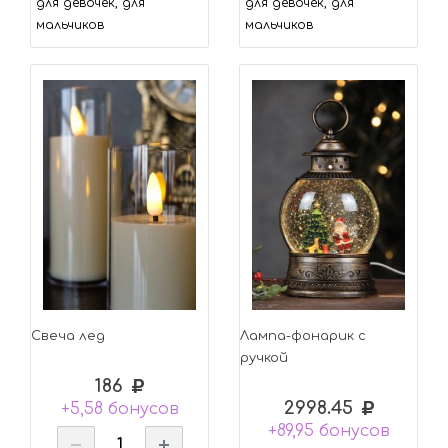
для девочек, для
для девочек, для
мальчиков
мальчиков
Свеча лед
Лампа-фонарик с
ручкой
186
2998.45
+5,58 бонусов
+89,95 бонусов