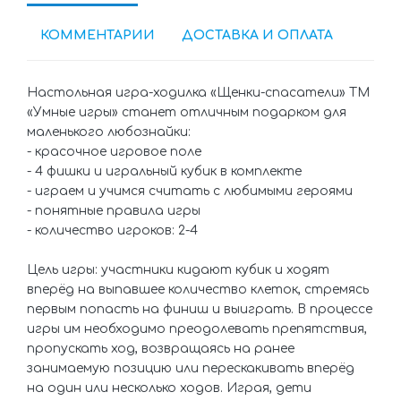
КОММЕНТАРИИ
ДОСТАВКА И ОПЛАТА
Настольная игра-ходилка «Щенки-спасатели» ТМ
«Умные игры» станет отличным подарком для
маленького любознайки:
- красочное игровое поле
- 4 фишки и игральный кубик в комплекте
- играем и учимся считать с любимыми героями
- понятные правила игры
- количество игроков: 2-4
Цель игры: участники кидают кубик и ходят
вперёд на выпавшее количество клеток, стремясь
первым попасть на финиш и выиграть. В процессе
игры им необходимо преодолевать препятствия,
пропускать ход, возвращаясь на ранее
занимаемую позицию или перескакивать вперёд
на один или несколько ходов. Играя, дети