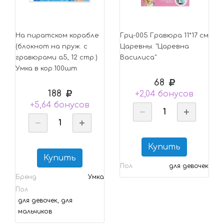
На пиратском корабле
Грц-005 Гравюра 11*17 см
(блокнот на пруж. с
Царевны. "Царевна
гравюрами а5, 12 стр.)
Василиса"
Умка в кор.100шт
68
188
+2,04 бонусов
+5,64 бонусов
Купить
Купить
Пол
для девочек
Бренд
Умка
Пол
для девочек, для
мальчиков