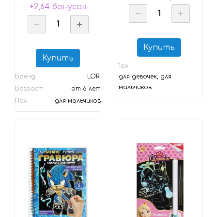
+2,64 бонусов
Купить
Купить
Пол
Бренд
LORI
для девочек, для
мальчиков
Возраст
от 6 лет
Пол
для мальчиков