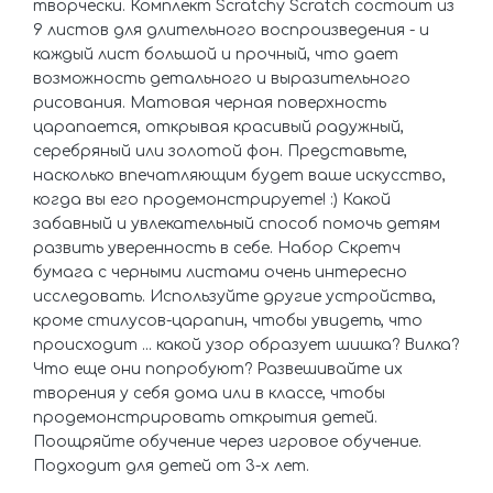
творчески. Комплект Scratchy Scratch состоит из
9 листов для длительного воспроизведения - и
каждый лист большой и прочный, что дает
возможность детального и выразительного
рисования. Матовая черная поверхность
царапается, открывая красивый радужный,
серебряный или золотой фон. Представьте,
насколько впечатляющим будет ваше искусство,
когда вы его продемонстрируете! :) Какой
забавный и увлекательный способ помочь детям
развить уверенность в себе. Набор Скретч
бумага с черными листами очень интересно
исследовать. Используйте другие устройства,
кроме стилусов-царапин, чтобы увидеть, что
происходит ... какой узор образует шишка? Вилка?
Что еще они попробуют? Развешивайте их
творения у себя дома или в классе, чтобы
продемонстрировать открытия детей.
Поощряйте обучение через игровое обучение.
Подходит для детей от 3-х лет.