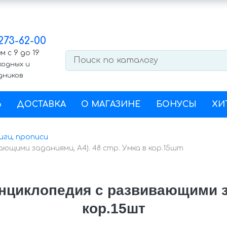
 273-62-00
 с 9 до 19
ходных и
дников
Ь
ДОСТАВКА
О МАГАЗИНЕ
БОНУСЫ
ХИ
иги, прописи
ающими заданиями, А4). 48 стр. Умка в кор.15шт
Энциклопедия с развивающими за
кор.15шт