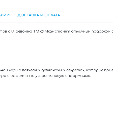
АРИИ
ДОСТАВКА И ОПЛАТА
тов для девочек» ТМ «УМка» станет отличным подарком д
й леди о всяческих девчоночьих секретах, которые приг
тро и эффективно усвоить новую информацию.