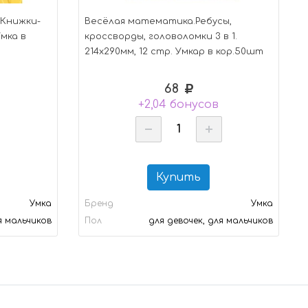
 Книжки-
Весёлая математика.Ребусы,
Умка в
кроссворды, головоломки 3 в 1.
214х290мм, 12 стр. Умкар в кор.50шт
68
+2,04 бонусов
Купить
Умка
Бренд
Умка
я мальчиков
Пол
для девочек, для мальчиков