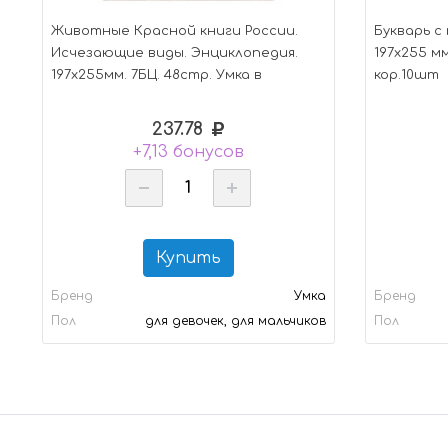
Животные Красной книги России.
Букварь с
Исчезающие виды. Энциклопедия.
197х255 мм
197х255мм. 7БЦ. 48стр. Умка в
кор.10шт
кор.15шт
237.78
+7,13 бонусов
Купить
Бренд
Умка
Бренд
Пол
для девочек, для мальчиков
Пол