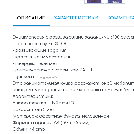
ОПИСАНИЕ
ХАРАКТЕРИСТИКИ
КОММЕНТ
Энциклопедия с развивающими заданиями «100 секре
- соответствует ФГОС
- развивающие задания
- красочные иллюстрации
- твердый переплет
- рекомендовано академиком РАЕН
- диплом в подарок
Эта занимательная книга расскажет юной любопытно
интересные задания и яркие картинки помогут быс
Характеристики:
Автор текста: Щуйская Ю.
Возраст: от 3 лет.
Материал: офсетная бумага, мелованная.
Формат издания: А4 (197 х 255 мм).
Объем: 48 стр.