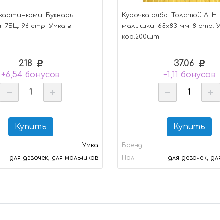
 картинками. Букварь.
Курочка ряба. Толстой А. Н.
. 7БЦ. 96 стр. Умка в
малышки. 65х83 мм. 8 стр. 
кор.200шт
218
37.06
+6,54 бонусов
+1,11 бонусов
Купить
Купить
Умка
Бренд
для девочек, для мальчиков
Пол
для девочек, дл