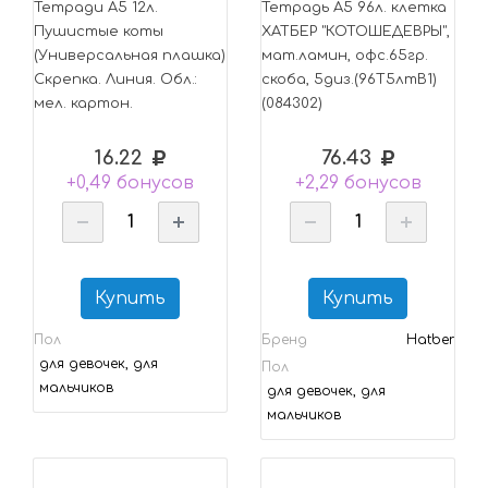
Тетради А5 12л.
Тетрадь А5 96л. клетка
Пушистые коты
ХАТБЕР "КОТОШЕДЕВРЫ",
(Универсальная плашка)
мат.ламин, офс.65гр.
Скрепка. Линия. Обл.:
скоба, 5диз.(96Т5лтВ1)
мел. картон.
(084302)
16.22
76.43
+0,49 бонусов
+2,29 бонусов
Купить
Купить
Пол
Бренд
Hatber
для девочек, для
Пол
мальчиков
для девочек, для
мальчиков