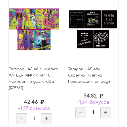
Тетрадь А5 48 л. клетка
Тетради А5 48л.
ХАТБЕР "ЯРКИЙ МИКС",
Скрепка. Клетка.
мел.карт, 5 диз, скоба
Говорящая тетрадь
(079751)
54.82
42.46
+1,64 бонусов
+1,27 бонусов