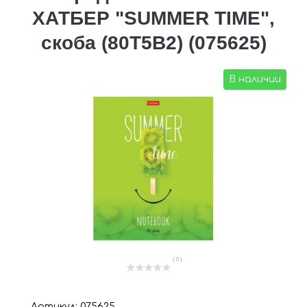
ХАТБЕР "SUMMER TIME",
скоба (80Т5B2) (075625)
В наличии
( 0 )
Артикул: 075625