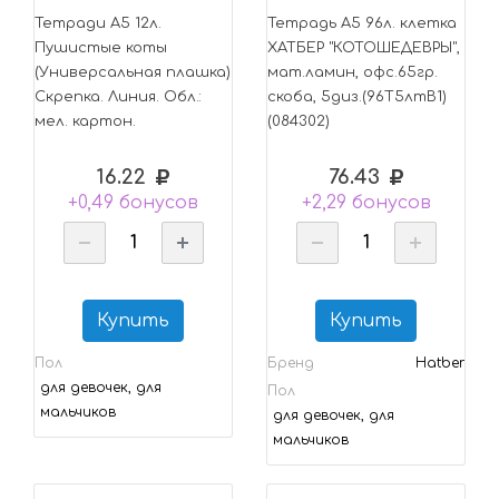
Тетради А5 12л.
Тетрадь А5 96л. клетка
Пушистые коты
ХАТБЕР "КОТОШЕДЕВРЫ",
(Универсальная плашка)
мат.ламин, офс.65гр.
Скрепка. Линия. Обл.:
скоба, 5диз.(96Т5лтВ1)
мел. картон.
(084302)
16.22
76.43
+0,49 бонусов
+2,29 бонусов
Купить
Купить
Пол
Бренд
Hatber
для девочек, для
Пол
мальчиков
для девочек, для
мальчиков