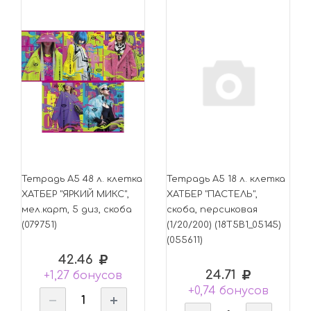
Тетрадь А5 48 л. клетка
Тетрадь А5 18 л. клетка
ХАТБЕР "ЯРКИЙ МИКС",
ХАТБЕР "ПАСТЕЛЬ",
мел.карт, 5 диз, скоба
скоба, персиковая
(079751)
(1/20/200) (18Т5В1_05145)
(055611)
42.46
24.71
+1,27 бонусов
+0,74 бонусов