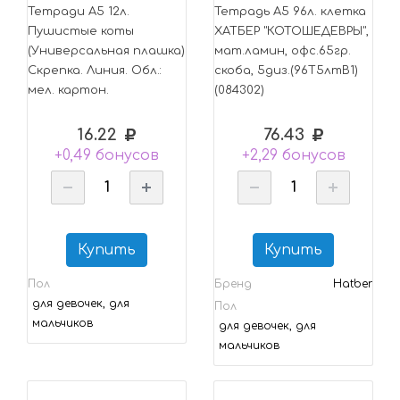
Тетради А5 12л.
Тетрадь А5 96л. клетка
Пушистые коты
ХАТБЕР "КОТОШЕДЕВРЫ",
(Универсальная плашка)
мат.ламин, офс.65гр.
Скрепка. Линия. Обл.:
скоба, 5диз.(96Т5лтВ1)
мел. картон.
(084302)
16.22
76.43
+0,49 бонусов
+2,29 бонусов
Купить
Купить
Пол
Бренд
Hatber
для девочек, для
Пол
мальчиков
для девочек, для
мальчиков