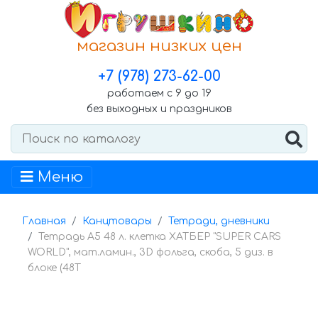
магазин низких цен
+7 (978) 273-62-00
работаем с 9 до 19
без выходных и праздников
Меню
Главная
Канцтовары
Тетради, дневники
Тетрадь А5 48 л. клетка ХАТБЕР "SUPER CARS
WORLD", мат.ламин., 3D фольга, скоба, 5 диз. в
блоке (48Т