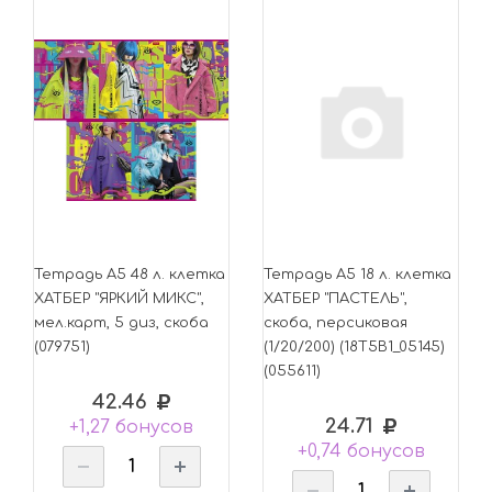
Тетрадь А5 48 л. клетка
Тетрадь А5 18 л. клетка
ХАТБЕР "ЯРКИЙ МИКС",
ХАТБЕР "ПАСТЕЛЬ",
мел.карт, 5 диз, скоба
скоба, персиковая
(079751)
(1/20/200) (18Т5В1_05145)
(055611)
42.46
24.71
+1,27 бонусов
+0,74 бонусов