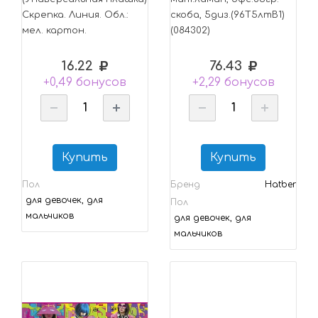
Скрепка. Линия. Обл.:
скоба, 5диз.(96Т5лтВ1)
мел. картон.
(084302)
16.22
76.43
+0,49 бонусов
+2,29 бонусов
Купить
Купить
Пол
Бренд
Hatber
для девочек, для
Пол
мальчиков
для девочек, для
мальчиков