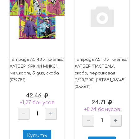
Тетрадь А5 48 л. клетка
Тетрадь А5 18 л. клетка
ХАТБЕР "ЯРКИЙ МИКС",
ХАТБЕР "ПАСТЕЛЬ",
мел.карт, 5 диз, скоба
скоба, персиковая
(079751)
(1/20/200) (18Т5В1_05145)
(055611)
42.46
24.71
+1,27 бонусов
+0,74 бонусов
Купить