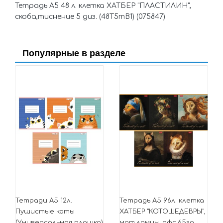
Тетрадь А5 48 л. клетка ХАТБЕР "ПЛАСТИЛИН",
скоба,тиснение 5 диз. (48Т5тВ1) (075847)
Популярные в разделе
Тетради А5 12л.
Тетрадь А5 96л. клетка
Пушистые коты
ХАТБЕР "КОТОШЕДЕВРЫ",
(Универсальная плашка)
мат.ламин, офс.65гр.