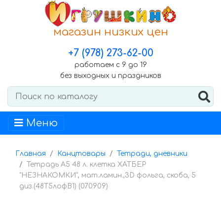
магазин низких цен
+7 (978) 273-62-00
работаем с 9 до 19
без выходных и праздников
Меню
Главная
Канцтовары
Тетради, дневники
Тетрадь А5 48 л. клетка ХАТБЕР
"НЕЗНАКОМКИ", мат.ламин.,3D фольга, скоба, 5
диз.(48Т5лофВ1) (070909)