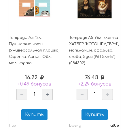
Тетради А5 12л.
Тетрадь А5 96л. клетка
Пушистые коты
ХАТБЕР "КОТОШЕДЕВРЫ",
(Универсальная плашка)
мат.ламин, офс.65гр.
Скрепка. Линия. Обл.:
скоба, 5диз.(96Т5лтВ1)
мел. картон.
(084302)
16.22
76.43
+0,49 бонусов
+2,29 бонусов
Купить
Купить
Пол
Бренд
Hatber