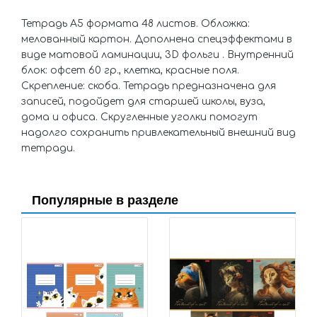
Тетрадь А5 формата 48 листов. Обложка:
мелованный картон. Дополнена спецэффектами в
виде матовой ламинации, 3D фольги . Внутренний
блок: офсет 60 гр., клетка, красные поля.
Скрепление: скоба. Тетрадь предназначена для
записей, подойдет для старшей школы, вуза,
дома и офиса. Скругленные уголки помогут
надолго сохранить привлекательный внешний вид
тетради.
Популярные в разделе