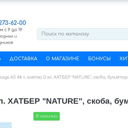
 273-62-00
 с 9 до 19
ходных и
дников
Ь
ДОСТАВКА
О МАГАЗИНЕ
БОНУСЫ
ХИ
адь А5 48 л. клетка D кл. ХАТБЕР "NATURE", скоба, бум.второ
кл. ХАТБЕР "NATURE", скоба, бум.
В наличии