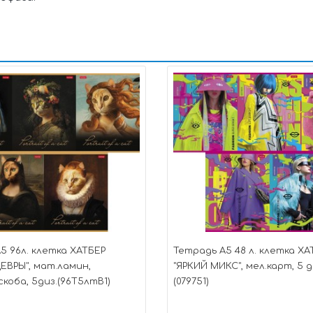
5 96л. клетка ХАТБЕР
Тетрадь А5 48 л. клетка ХА
ВРЫ", мат.ламин,
"ЯРКИЙ МИКС", мел.карт, 5 д
скоба, 5диз.(96Т5лтВ1)
(079751)