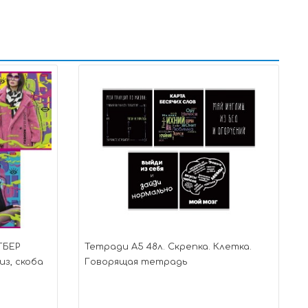
ТБЕР
Тетради А5 48л. Скрепка. Клетка.
из, скоба
Говорящая тетрадь