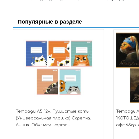
Популярные в разделе
Тетради А5 12л. Пушистые коты
Тетрадь А
(Универсальная плашка) Скрепка.
"КОТОШЕДЕ
Линия. Обл.: мел. картон.
офс.65гр. 
(084302)