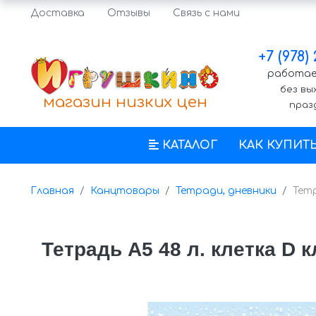
Доставка
Отзывы
Связь с нами
+7 (978)
работаем
без вы
магазин низких цен
праз
КАТАЛОГ
КАК КУПИТ
Главная
Канцтовары
Тетради, дневники
Тетр
Тетрадь А5 48 л. клетка D 