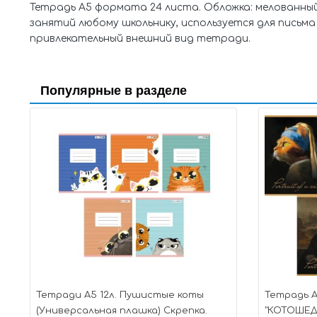
Тетрадь А5 формата 24 листа. Обложка: мелованный 
занятий любому школьнику, используется для письм
привлекательный внешний вид тетради.
Популярные в разделе
Тетради А5 12л. Пушистые коты
Тетрадь А
(Универсальная плашка) Скрепка.
"КОТОШЕДЕ