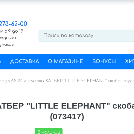
 273-62-00
 с 9 до 19
ходных и
дников
Ь
ДОСТАВКА
О МАГАЗИНЕ
БОНУСЫ
ХИ
адь А5 24 л. клетка ХАТБЕР "LITTLE ELEPHANT" скоба. круг.уг
АТБЕР "LITTLE ELEPHANT" скоба.
(073417)
В наличии