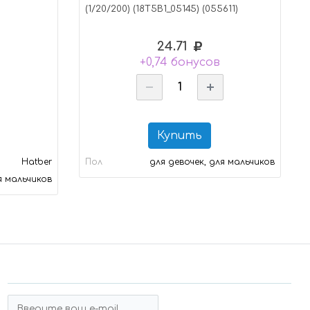
(1/20/200) (18Т5В1_05145) (055611)
24.71
+0,74 бонусов
Купить
Hatber
Пол
для девочек, для мальчиков
я мальчиков