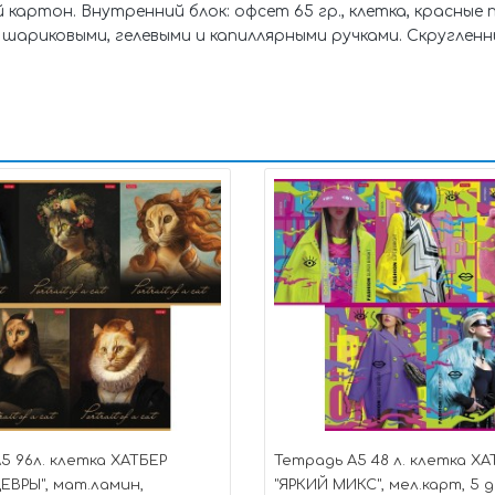
картон. Внутренний блок: офсет 65 гр., клетка, красные п
а шариковыми, гелевыми и капиллярными ручками. Скруглен
5 96л. клетка ХАТБЕР
Тетрадь А5 48 л. клетка ХА
ВРЫ", мат.ламин,
"ЯРКИЙ МИКС", мел.карт, 5 д