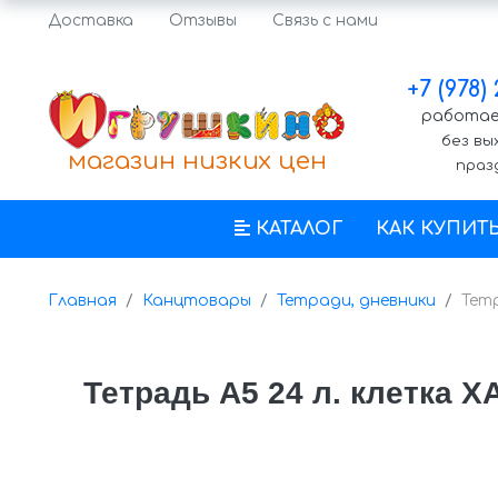
Доставка
Отзывы
Связь с нами
+7 (978)
работаем
без вы
магазин низких цен
праз
КАТАЛОГ
КАК КУПИТ
Главная
Канцтовары
Тетради, дневники
Тетр
Тетрадь А5 24 л. клетка Х