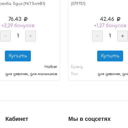
скоба, 5диз.(96Т5лтВ1)
(079751)
76.43
42.46
+2,29 бонусов
+1,27 бонусов
Купить
Купить
Hatber
Бренд
для девочек, для мальчиков
Пол
для девочек, дл
Кабинет
Мы в соцсетях