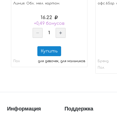
Линия. Обл.: мел. картон.
офс.65гр. 
(084302)
16.22
+0,49 бонусов
Купить
Пол
для девочек, для мальчиков
Бренд
Пол
Информация
Поддержка