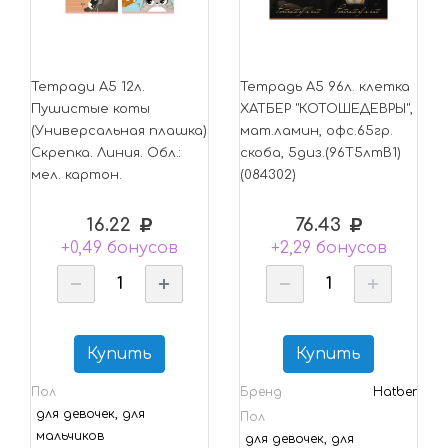
Тетради А5 12л.
Тетрадь А5 96л. клетка
Пушистые коты
ХАТБЕР "КОТОШЕДЕВРЫ",
(Универсальная плашка)
мат.ламин, офс.65гр.
Скрепка. Линия. Обл.:
скоба, 5диз.(96Т5лтВ1)
мел. картон.
(084302)
16.22
76.43
+0,49 бонусов
+2,29 бонусов
Купить
Купить
Пол
Бренд
Hatber
для девочек, для
Пол
мальчиков
для девочек, для