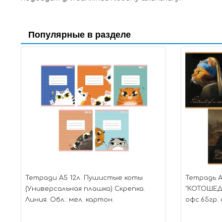
Популярные в разделе
Тетради А5 12л. Пушистые коты
Тетрадь А
(Универсальная плашка) Скрепка.
"КОТОШЕДЕ
Линия. Обл.: мел. картон.
офс.65гр. 
(084302)