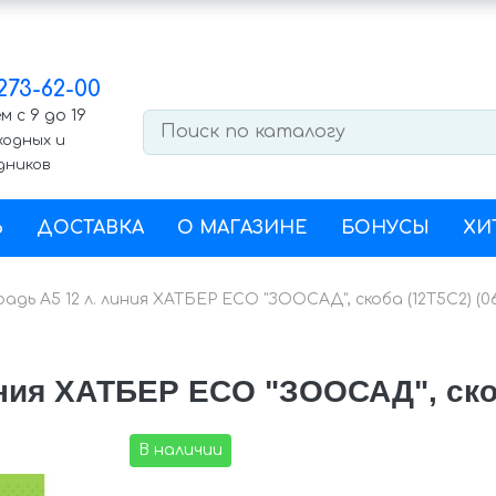
 273-62-00
 с 9 до 19
ходных и
дников
Ь
ДОСТАВКА
О МАГАЗИНЕ
БОНУСЫ
ХИ
адь А5 12 л. линия ХАТБЕР ECO "ЗООСАД", скоба (12Т5C2) (0
иния ХАТБЕР ECO "ЗООСАД", скоб
В наличии