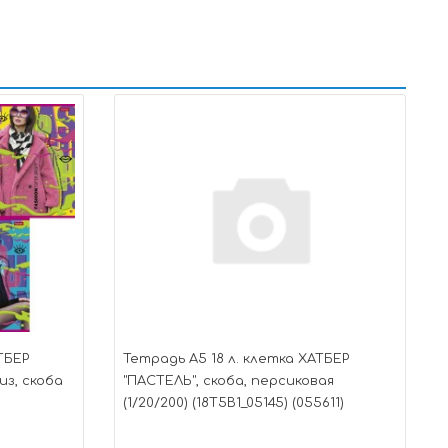
ТБЕР
Тетрадь А5 18 л. клетка ХАТБЕР
из, скоба
"ПАСТЕЛЬ", скоба, персиковая
(1/20/200) (18Т5В1_05145) (055611)