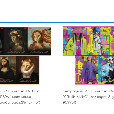
5 96л. клетка ХАТБЕР
Тетрадь А5 48 л. клетка ХА
ВРЫ", мат.ламин,
"ЯРКИЙ МИКС", мел.карт, 5 д
скоба, 5диз.(96Т5лтВ1)
(079751)