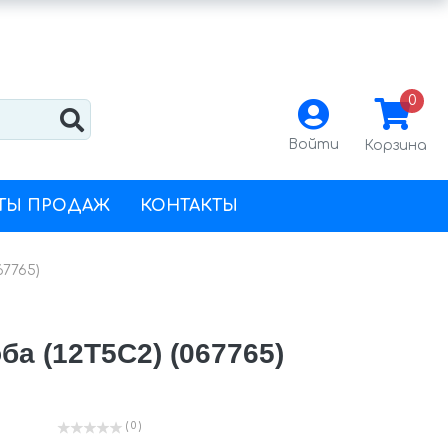
0
Войти
Корзина
ТЫ ПРОДАЖ
КОНТАКТЫ
67765)
а (12Т5C2) (067765)
( 0 )