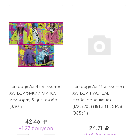
Тетрадь А5 48 л. клетка
Тетрадь А5 18 л. клетка
ХАТБЕР "ЯРКИЙ МИКС",
ХАТБЕР "ПАСТЕЛЬ",
мел.карт, 5 диз, скоба
скоба, персиковая
(079751)
(1/20/200) (18Т5В1_05145)
(055611)
42.46
24.71
+1,27 бонусов