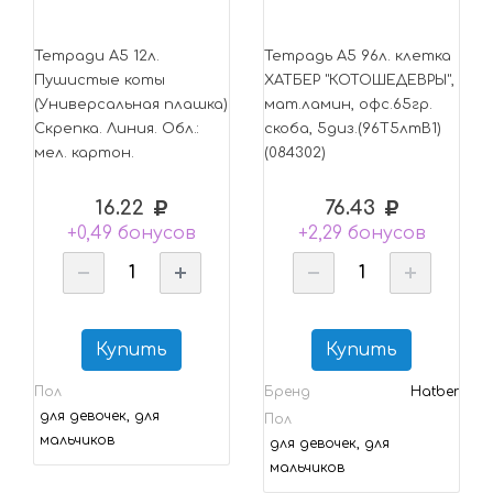
Тетради А5 12л.
Тетрадь А5 96л. клетка
Пушистые коты
ХАТБЕР "КОТОШЕДЕВРЫ",
(Универсальная плашка)
мат.ламин, офс.65гр.
Скрепка. Линия. Обл.:
скоба, 5диз.(96Т5лтВ1)
мел. картон.
(084302)
16.22
76.43
+0,49 бонусов
+2,29 бонусов
Купить
Купить
Пол
Бренд
Hatber
для девочек, для
Пол
мальчиков
для девочек, для
мальчиков