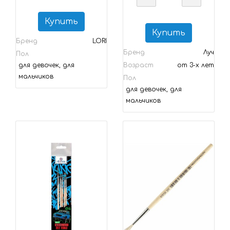
Купить
Купить
Бренд
LORI
Бренд
Луч
Пол
для девочек, для
Возраст
от 3-х лет
мальчиков
Пол
для девочек, для
мальчиков