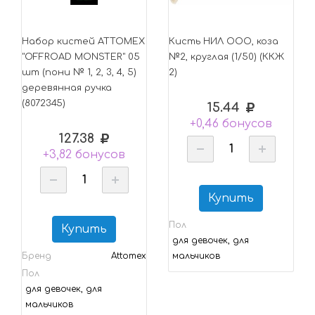
Набор кистей ATTOMEX
Кисть НИЛ ООО, коза
"OFFROAD MONSTER" 05
№2, круглая (1/50) (ККЖ
шт (пони № 1, 2, 3, 4, 5)
2)
деревянная ручка
(8072345)
15.44
+0,46 бонусов
127.38
+3,82 бонусов
Купить
Пол
Купить
для девочек, для
Бренд
Attomex
мальчиков
Пол
для девочек, для
мальчиков