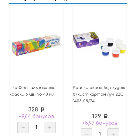
Пкр-006 Пальчиковые
Краски акрил 6цв худож
краски 6 цв. по 40 мл.
б/кист картон Луч 22С
1408-08/24
328
199
+9,84 бонусов
+5,97 бонусов