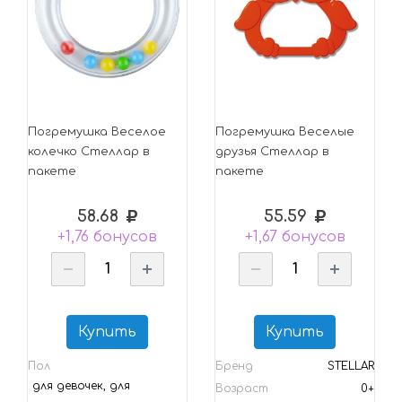
Погремушка Веселое
Погремушка Веселые
колечко Стеллар в
друзья Стеллар в
пакете
пакете
58.68
55.59
+1,76 бонусов
+1,67 бонусов
Купить
Купить
Пол
Бренд
STELLAR
для девочек, для
Возраст
0+