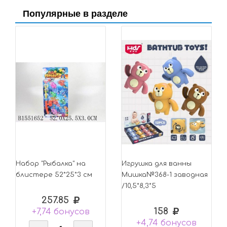
Популярные в разделе
Набор "Рыбалка" на
Игрушка для ванны
блистере 52*25*3 см
Мишка№368-1 заводная
/10,5*8,3*5
257.85
158
+7,74 бонусов
+4,74 бонусов