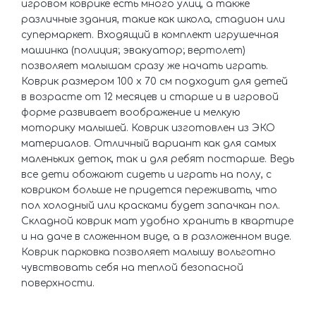
игровом коврике есть много улиц, а также
различные здания, такие как школа, стадион или
супермаркет. Входящий в комплект игрушечная
машинка (полиция; эвакуатор; вертолет)
позволяет малышам сразу же начать играть.
Коврик размером 100 х 70 см подходит для детей
в возрасте от 12 месяцев и старше и в игровой
форме развивает воображение и мелкую
моторику малышей. Коврик изготовлен из ЭКО
материалов. Отличный вариант как для самых
маленьких деток, так и для ребят постарше. Ведь
все дети обожают сидеть и играть на полу, с
ковриком больше не придется переживать, что
пол холодный или красками будет запачкан пол.
Складной коврик мат удобно хранить в квартире
и на даче в сложенном виде, а в разложенном виде.
Коврик парковка позволяет малышу вольготно
чувствовать себя на теплой безопасной
поверхности.