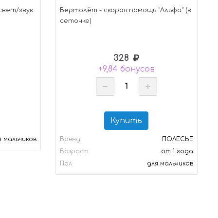
свет/звук
Вертолёт - скорая помощь "Альфа" (в
сеточке)
328
в
+9,84 бонусов
Купить
я мальчиков
Бренд
ПОЛЕСЬЕ
Возраст
от 1 года
Пол
для мальчиков