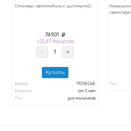
Сталкер, автомобиль с цистерной
Инерцион
свет/звук
749.01
+22,47 бонусов
Купить
Бренд
ПОЛЕСЬЕ
Пол
Возраст
от 3 лет
Пол
для мальчиков