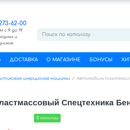
 273-62-00
 с 9 до 19
ходных и
дников
Ь
ДОСТАВКА
О МАГАЗИНЕ
БОНУСЫ
ХИ
астиковые инерционые машинки
Автомобиль пластмассо
ластмассовый Спецтехника Бен
В наличии