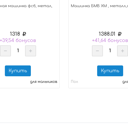
ная машинка фсб, метал,
Машинка БМВ ХМ , металл,
1318
1388.01
+39,54 бонусов
+41,64 бонусо
Купить
Купить
для мальчиков
Пол
дл