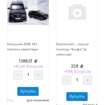
Машинка БМВ ХМ ,
Вертолёт - скорая
металл,свет/звук
помощь "Альфа" (в
сеточке)
1388.01
328
+41,64 бонусов
+9,84 бонусов
Купить
Купить
Пол
для мальчиков