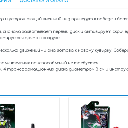
АРИИ
ДОСТАВКА И ОПЛАТА
ер и устрашающий внешний вид приведут к победе в бат
я, сначала захватывает первый диск и активирует скриче
мируется прямо в воздухе.
колько движений - и она готова к новому кувырку. Собер
ополнительных приспособлений не требуется.
м, 4 трансформационных диска диаметром 3 см и инструкц