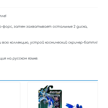
тле!
р-форс, затем захватывает остальные 2 диска,
и всю коллекцию, устрой космический скричер-баттл!
ия на русском языке.