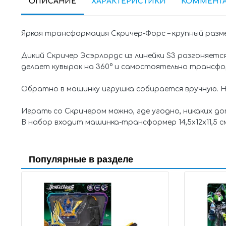
ОПИСАНИЕ
ХАРАКТЕРИСТИКИ
КОММЕНТ
Яркая трансформация Скричер-Форс – крупный разм
Дикий Скричер Эсэрлордс из линейки S3 разгоняетс
делает кувырок на 360° и самостоятельно трансфор
Обратно в машинку игрушка собирается вручную. Нес
Играть со Скричером можно, где угодно, никаких д
В набор входит машинка-трансформер 14,5х12х11,5 с
Популярные в разделе