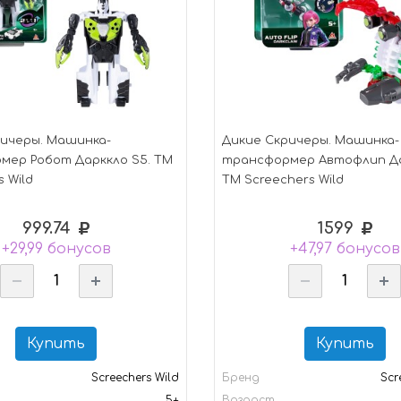
ичеры. Машинка-
Дикие Скричеры. Машинка-
мер Робот Дарккло S5. ТМ
трансформер Автофлип Да
 Wild
ТМ Screechers Wild
999.74
1599
+29,99 бонусов
+47,97 бонусов
Купить
Купить
Screechers Wild
Бренд
Scr
5+
Возраст