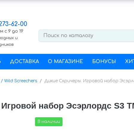
 273-62-00
 с 9 до 19
ходных и
дников
Ь
ДОСТАВКА
О МАГАЗИНЕ
БОНУСЫ
ХИ
/ Wild Screechers
Дикие Скричеры. Игровой набор Эcэрло
 Игровой набор Эcэрлордс S3 ТМ
В наличии