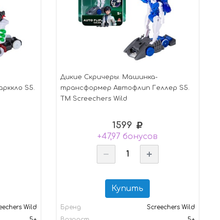
Дикие Скричеры. Машинка-
рккло S5.
трансформер Автофлип Геллер S5.
ТМ Screechers Wild
1599
+47,97 бонусов
Купить
eechers Wild
Бренд
Screechers Wild
5+
Возраст
5+