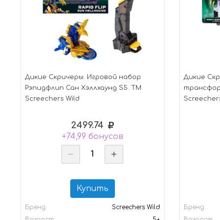
Дикие Скричеры. Игровой набор
Дикие Скр
Рэпидфлип Сан Хэллхаунд S5. ТМ
трансфор
Screechers Wild
Screechers
2499.74
+74,99 бонусов
Купить
Бренд
Screechers Wild
Бренд
Возраст
5+
Возраст