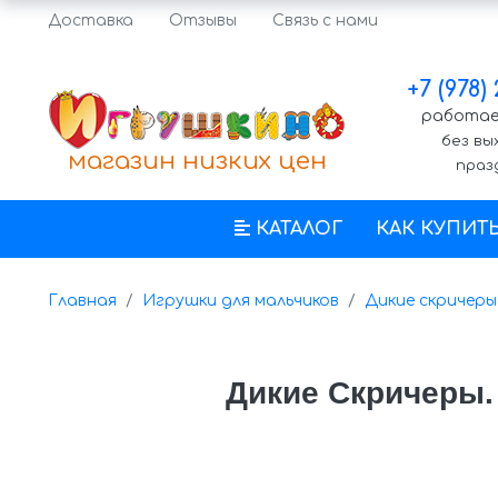
Доставка
Отзывы
Связь с нами
+7 (978)
работаем
без вы
магазин низких цен
праз
КАТАЛОГ
КАК КУПИТ
Главная
Игрушки для мальчиков
Дикие скричеры 
Дикие Скричеры.