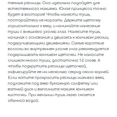
темные ресницы. Она идеально подойдет для
естественного макияжа. Юная принцесса точно
будет в восторге! Чтобы нанести тушь,
постарайтесь не моргать. Держите щеточку
горизонтально к веку, и начинайте нанесение
туши с внешнего уголка глаз. Нанесите тушь,
начиная с основания и двигаясь к кончикам ресниц
подкручивающими движениями. Самые короткие
волоски во внутреннем уголке глаз рекомендуется
подкрашивать кончиком щеточки. Не наносите
слишком много туши, достаточно 1-2 слоев. А
чтобы подкрутить ресницы щеточкой,
зафиксируйте ее на несколько секунд около корней.
Если хотите прокрасить ресницы нижнего века,
подложите под веко бумажную салфетку или
ватный диск и выполните макияж кончиком
кисточки. При желании тушь легко смоется
обычной водой.