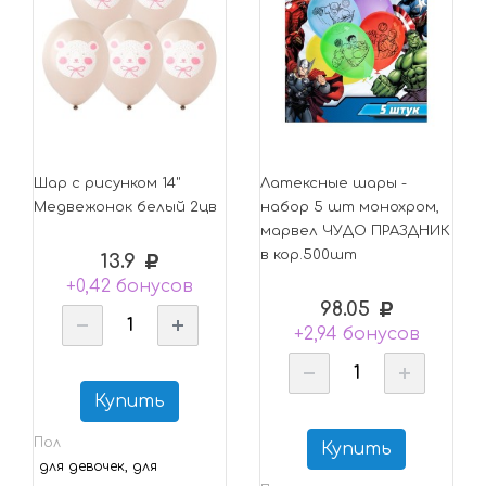
Шар с рисунком 14"
Латексные шары -
Медвежонок белый 2цв
набор 5 шт монохром,
марвел ЧУДО ПРАЗДНИК
в кор.500шт
13.9
+0,42 бонусов
98.05
+2,94 бонусов
Купить
Пол
Купить
для девочек, для