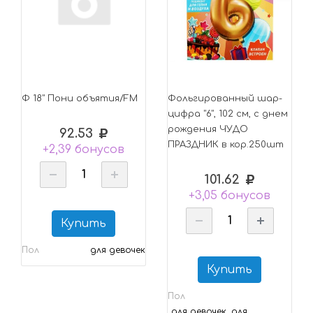
Ф 18" Пони объятия/FM
Фольгированный шар-
цифра "6", 102 см, с днем
рождения ЧУДО
92.53
ПРАЗДНИК в кор.250шт
+2,39 бонусов
101.62
+3,05 бонусов
Купить
Пол
для девочек
Купить
Пол
для девочек, для