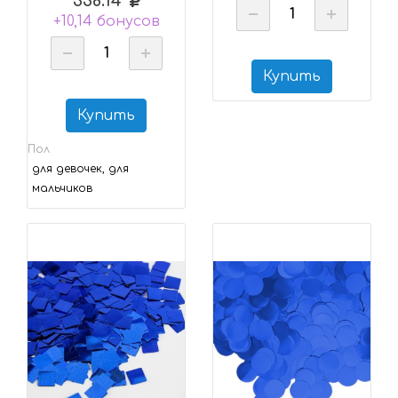
338.14
+10,14 бонусов
Купить
Купить
Пол
для девочек, для
мальчиков