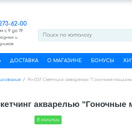
 273-62-00
 с 9 до 19
ходных и
дников
Ь
ДОСТАВКА
О МАГАЗИНЕ
БОНУСЫ
ХИ
исования
Рн-037 Скетчинг акварелью "Гоночные машины
Скетчинг акварелью "Гоночные
В наличии