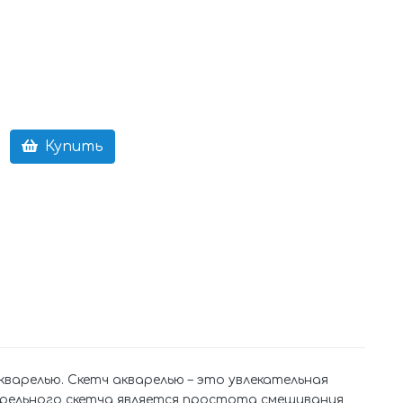
Купить
кварелью. Скетч акварелью – это увлекательная
рельного скетча является простота смешивания