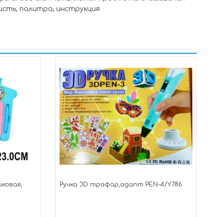
кисть, палитра, инструкция
ковая,
Ручка 3D трафар,адапт PEN-4/Y786