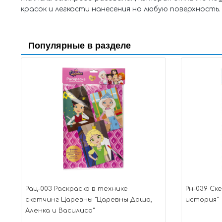
красок и легкости нанесения на любую поверхность.
Популярные в разделе
Рац-003 Раскраска в технике
Рн-039 Ск
скетчинг Царевны "Царевны Даша,
история"
Аленка и Василиса"