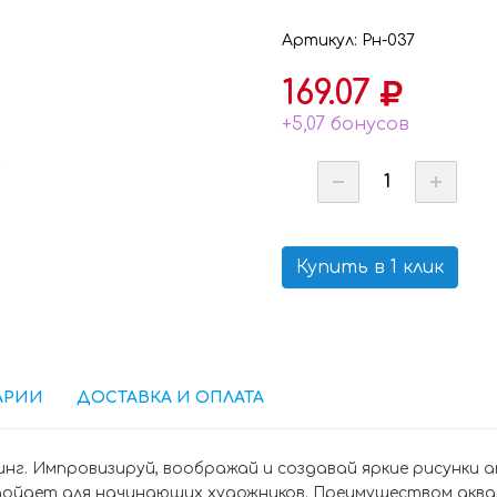
Артикул: Рн-037
169.07
+5,07 бонусов
Купить в 1 клик
АРИИ
ДОСТАВКА И ОПЛАТА
нг. Импровизируй, воображай и создавай яркие рисунки а
дойдет для начинающих художников. Преимуществом аква