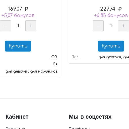
169.07
227.74
+5,07 бонусов
+6,83 бонусов
Купить
Купить
LORI
Пол
для девочек, дл
5+
для девочек, для мальчиков
Кабинет
Мы в соцсетях