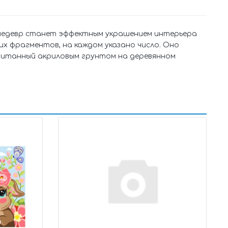
 шедевр станет эффектным украшением интерьера
их фрагментов, на каждом указано число. Оно
опитанный акриловым грунтом на деревянном