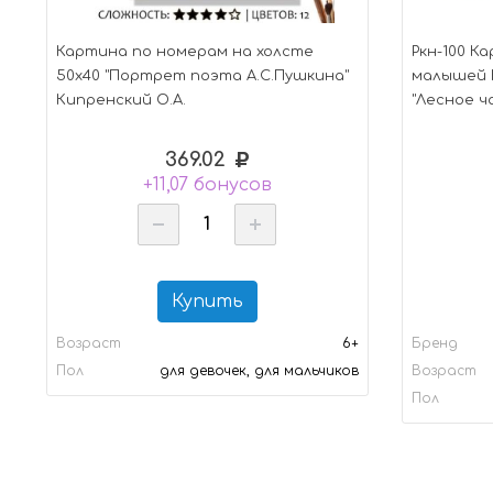
Картина по номерам на холсте
Ркн-100 К
50x40 "Портрет поэта А.С.Пушкина"
малышей
Кипренский О.А.
"Лесное ч
369.02
+11,07 бонусов
Купить
Возраст
6+
Бренд
Пол
для девочек, для мальчиков
Возраст
Пол