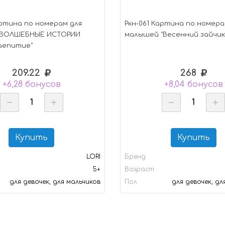
артина по номерам для
Ркн-061 Картина по номера
 ВОЛШЕБНЫЕ ИСТОРИИ
малышей "Весенний зайчик
аепитие"
209.22
268
+6,28 бонусов
+8,04 бонусов
Купить
Купить
LORI
Бренд
5+
Возраст
для девочек, для мальчиков
Пол
для девочек, дл