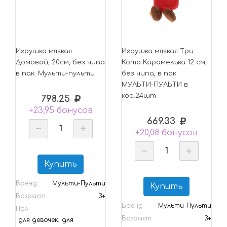
Игрушка мягкая
Игрушка мягкая Три
Домовой, 20см, без чипа
Кота Карамелька 12 см,
в пак. Мульти-пульти
без чипа, в пак.
МУЛЬТИ-ПУЛЬТИ в
кор.24шт
798.25
+23,95 бонусов
669.33
+20,08 бонусов
Купить
Бренд
Мульти-Пульти
Купить
Возраст
3+
Бренд
Мульти-Пульти
Пол
Возраст
3+
для девочек, для