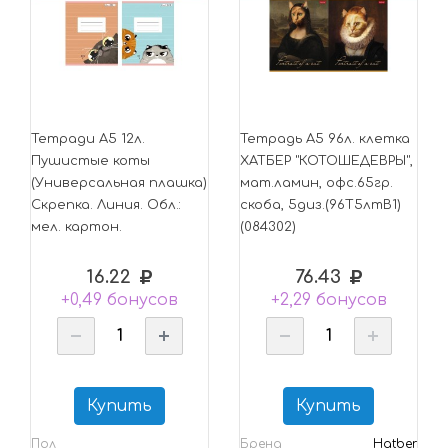
Тетради А5 12л.
Тетрадь А5 96л. клетка
Пушистые коты
ХАТБЕР "КОТОШЕДЕВРЫ",
(Универсальная плашка)
мат.ламин, офс.65гр.
Скрепка. Линия. Обл.:
скоба, 5диз.(96Т5лтВ1)
мел. картон.
(084302)
16.22
76.43
+0,49 бонусов
+2,29 бонусов
Купить
Купить
Пол
Бренд
Hatber