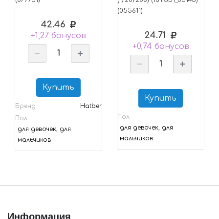
(079751)
(1/20/200) (18Т5В1_05145)
(055611)
42.46
24.71
+1,27 бонусов
+0,74 бонусов
Купить
Купить
Бренд
Hatber
Пол
Пол
для девочек, для
для девочек, для
мальчиков
мальчиков
Информация