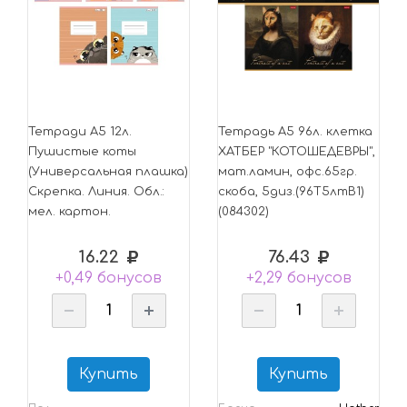
Тетради А5 12л.
Тетрадь А5 96л. клетка
Пушистые коты
ХАТБЕР "КОТОШЕДЕВРЫ",
(Универсальная плашка)
мат.ламин, офс.65гр.
Скрепка. Линия. Обл.:
скоба, 5диз.(96Т5лтВ1)
мел. картон.
(084302)
16.22
76.43
+0,49 бонусов
+2,29 бонусов
Купить
Купить