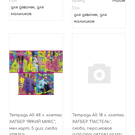
Пол
Бренд
Hatber
для девочек, для
Пол
мальчиков
для девочек, для
мальчиков
Тетрадь А5 48 л. клетка
Тетрадь А5 18 л. клетка
ХАТБЕР "ЯРКИЙ МИКС",
ХАТБЕР "ПАСТЕЛЬ",
мел.карт, 5 диз, скоба
скоба, персиковая