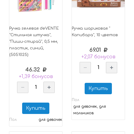
Ручка гелевая deVENTE
Ручка шариковая "
"Стильная штучка",
Капибара", 10 цветов
"Пиши-стирай", 0,5 мм,
пластик, синий,
69.01
(5051025)
+2,07 бонусов
46.32
+1,39 бонусов
Купить
Пол
для девочек, для
Купить
мальчиков
Пол
для девочек