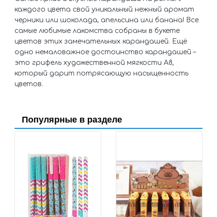
каждого цвета свой уникальный нежный аромат
черники или шоколада, апельсина или банана! Все
самые любимые лакомства собраны в букете
цветов этих замечательных карандашей. Ещё
одно немаловажное достоинство карандашей –
это грифель художественной мягкости А8,
который дарит потрясающую насыщенность
цветов.
Популярные в разделе