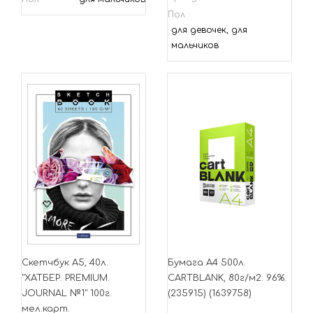
Пол
для девочек, для
мальчиков
Скетчбук А5, 40л.
Бумага A4 500л.
"ХАТБЕР. PREMIUM.
CARTBLANK, 80г/м2. 96%.
JOURNAL №1" 100г.
(235915) (1639758)
мел.карт.