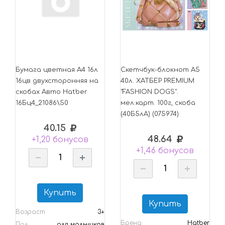
Бумага цветная А4 16л
Скетчбук-блокнот А5
16цв двухсторонняя на
40л. ХАТБЕР PREMIUM
скобах Авто Hatber
"FASHION DOGS".
16Бц4_21086\50
мел.карт. 100г, скоба
(40Б5лA) (075974)
40.15
48.64
+1,20 бонусов
+1,46 бонусов
Купить
Купить
Возраст
3+
Бренд
Hatber
Пол
для мальчиков