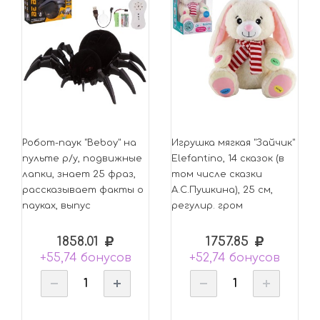
Робот-паук "Beboy" на
Игрушка мягкая "Зайчик"
пульте р/у, подвижные
Elefantino, 14 сказок (в
лапки, знает 25 фраз,
том числе сказки
рассказывает факты о
А.С.Пушкина), 25 см,
пауках, выпус
регулир. гром
1858.01
1757.85
+55,74 бонусов
+52,74 бонусов