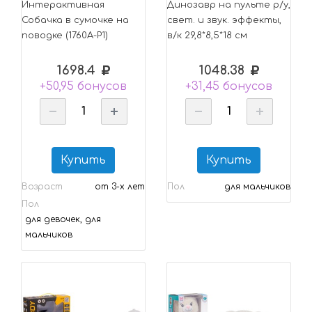
Интерактивная
Динозавр на пульте р/у,
Собачка в сумочке на
свет. и звук. эффекты,
поводке (1760А-Р1)
в/к 29,8*8,5*18 см
1698.4
1048.38
+50,95 бонусов
+31,45 бонусов
Купить
Купить
Возраст
от 3-х лет
Пол
для мальчиков
Пол
для девочек, для
мальчиков