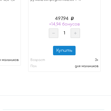
497.94
в
+14,94 бонусов
Купить
я мальчиков
Возраст
3+
Пол
для мальчиков