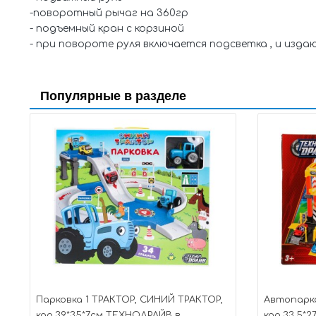
-поворотный рычаг на 360гр
- подъемный кран с корзиной
- при повороте руля включается подсветка , и изда
Популярные в разделе
Парковка 1 ТРАКТОР, СИНИЙ ТРАКТОР,
Автопарк
кор.39*35*7см ТЕХНОДРАЙВ в
кор.33,5*