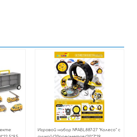
екте:
Игровой набор №ABL887-27 "Колесо" с
*12,5*9,5
ручкой/30предметов/20*7*19