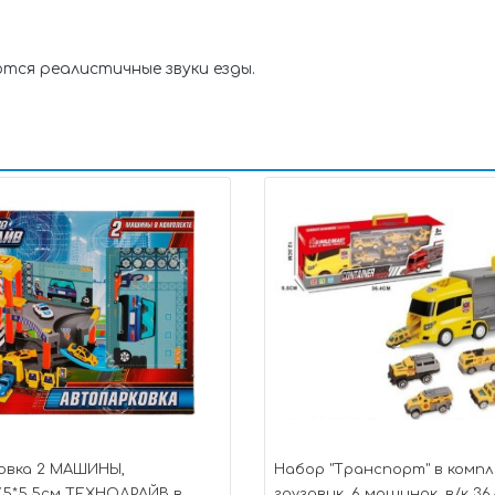
ются реалистичные звуки езды.
овка 2 МАШИНЫ,
Набор "Транспорт" в компл
27,5*5,5см ТЕХНОДРАЙВ в
грузовик, 6 машинок, в/к 36,4