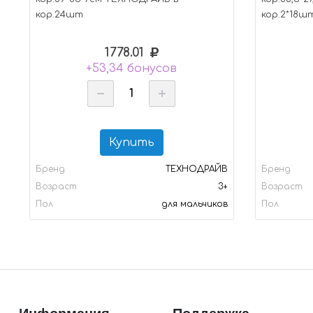
кор.24шт
кор.2*18ш
1778.01
+53,34 бонусов
Купить
Бренд
ТЕХНОДРАЙВ
Бренд
Возраст
3+
Возраст
Пол
для мальчиков
Пол