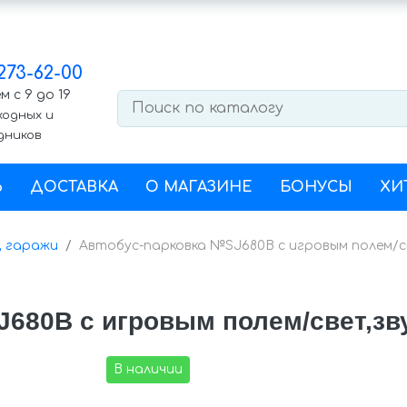
 273-62-00
 с 9 до 19
ходных и
дников
Ь
ДОСТАВКА
О МАГАЗИНЕ
БОНУСЫ
ХИ
, гаражи
Автобус-парковка №SJ680В с игровым полем/све
680В с игровым полем/свет,звук
В наличии