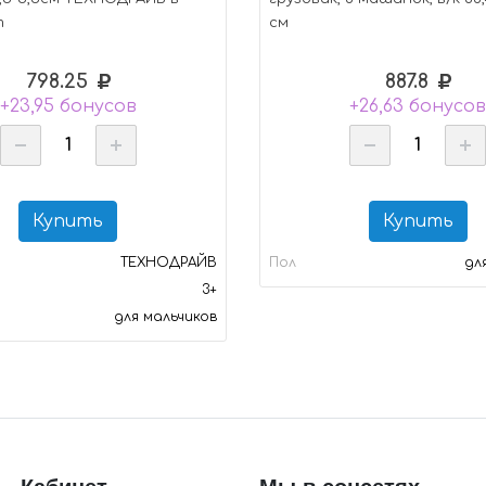
т
см
798.25
887.8
+23,95 бонусов
+26,63 бонусо
Купить
Купить
ТЕХНОДРАЙВ
Пол
дл
3+
для мальчиков