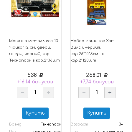
Машина металл газ-13
Набор машинок Хот
"чайка" 12 см, двери,
Вилс инерция,
инерц, черный, кор.
кор.26*10*5см - в
Технопарк в кор.2*36шт
кор.2*120шт
538
258.01
+16,14 бонусов
+7,74 бонусов
Купить
Купить
Бренд
Технопарк
Возраст
3+
Пол
для мальчиков
Пол
для мальчиков