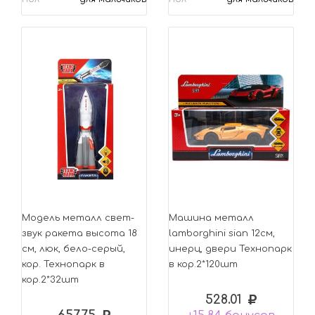
Модель металл свет-
Машина металл
звук ракета высота 18
lamborghini sian 12см,
см, люк, бело-серый,
инерц, двери Технопарк
кор. Технопарк в
в кор.2*120шт
кор.2*32шт
528.01